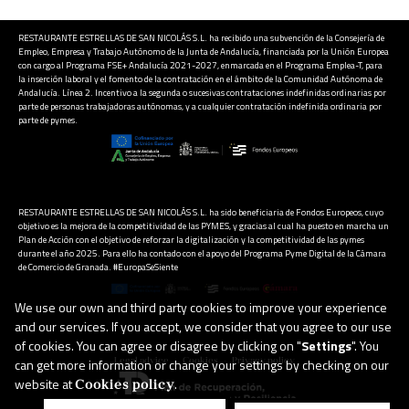
RESTAURANTE ESTRELLAS DE SAN NICOLÁS S.L. ha recibido una subvención de la Consejería de
Empleo, Empresa y Trabajo Autónomo de la Junta de Andalucía, financiada por la Unión Europea
con cargo al Programa FSE+ Andalucía 2021-2027, enmarcada en el Programa Emplea-T, para
la inserción laboral y el fomento de la contratación en el ámbito de la Comunidad Autónoma de
Andalucía. Línea 2. Incentivo a la segunda o sucesivas contrataciones indefinidas ordinarias por
parte de personas trabajadoras autónomas, y a cualquier contratación indefinida ordinaria por
parte de pymes.
RESTAURANTE ESTRELLAS DE SAN NICOLÁS S.L. ha sido beneficiaria de Fondos Europeos, cuyo
objetivo es la mejora de la competitividad de las PYMES, y gracias al cual ha puesto en marcha un
Plan de Acción con el objetivo de reforzar la digitalización y la competitividad de las pymes
durante el año 2025. Para ello ha contado con el apoyo del Programa Pyme Digital de la Cámara
de Comercio de Granada. #EuropaSeSiente
We use our own and third party cookies to improve your experience
and our services. If you accept, we consider that you agree to our use
of cookies. You can agree or disagree by clicking on "
Settings
". You
·
·
Legal advice
Cookies
Privacy policy
can get more information or change your settings by checking on our
website at
.
Cookies policy